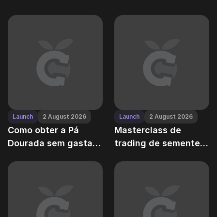
usar seus
potenciador pessoal
potenciadores
de velocidade de
crescimento
Launch
2 August 2026
Launch
2 August 2026
Como obter a Pá
Masterclass de
Dourada sem gastar
trading de sementes:
dinheiro real
do escambo de
aperto de mão a
leilões de alto risco