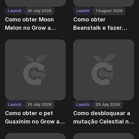
Launch
30 July 2026
Launch
1 August 2026
Como obter Moon
Como obter
Melon no Grow a
Beanstalk e fazer
Garden — Guia passo
crescer a árvore de
a passo
Jack no Grow a
Garden
Launch
29 July 2026
Launch
29 July 2026
Como obter o pet
Como desbloquear a
Guaxinim no Grow a
mutação Celestial no
Garden — locais de
Grow a Garden —
ovos, taxas de drop e
Guia "Renascimento