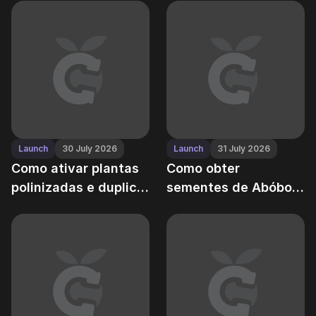
Grow a Garden
Midnight no Grow a
Garden
Launch
30 July 2026
Launch
31 July 2026
Como ativar plantas
Como obter
polinizadas e duplicar
sementes de Abóbora
sua colheita no Grow
no Grow a Garden —
a Garden
Guia versão X.X.X