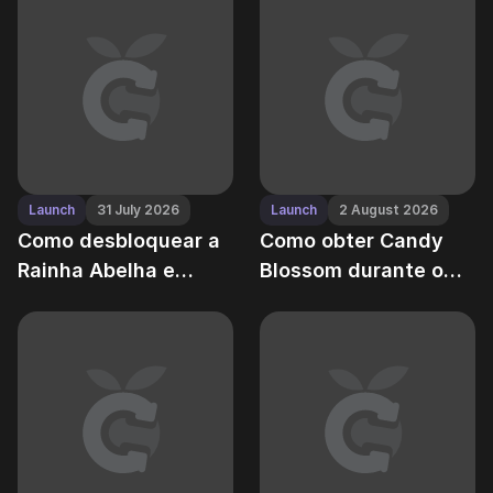
custo real
Celestial"
Launch
31 July 2026
Launch
2 August 2026
Como desbloquear a
Como obter Candy
Rainha Abelha e
Blossom durante o
iniciar colmeias no
evento de verão no
Grow a Garden
Grow a Garden