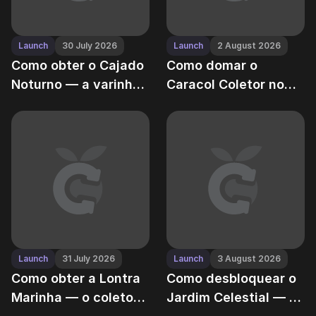
Launch
30 July 2026
Launch
2 August 2026
Como obter o Cajado
Como domar o
Noturno — a varinha
Caracol Coletor no
mágica de jardineiro
Grow a Garden — seu
do Grow a Garden
aspirador de saque
de baixa velocidade
Launch
31 July 2026
Launch
3 August 2026
Como obter a Lontra
Como desbloquear o
Marinha — o coletor
Jardim Celestial — e