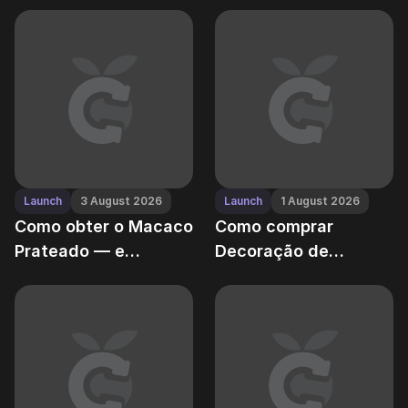
aquático do Grow a
tudo que cresce
Garden
dentro
Launch
3 August 2026
Launch
1 August 2026
Como obter o Macaco
Como comprar
Prateado — e
Decoração de
aumentar as chances
Gnomos — e por que
de saque raro no
alimenta toda a
Grow a Garden
economia de frutas