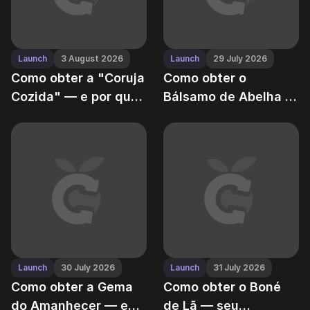
Launch
3 August 2026
Launch
29 July 2026
Como obter a "Coruja
Como obter o
Cozida" — e por que
Bálsamo de Abelha —
você não deveria
flor ultra-rara no
mordê-la
Grow a Garden
Launch
30 July 2026
Launch
31 July 2026
Como obter a Gema
Como obter o Boné
do Amanhecer — e
de Lã — seu