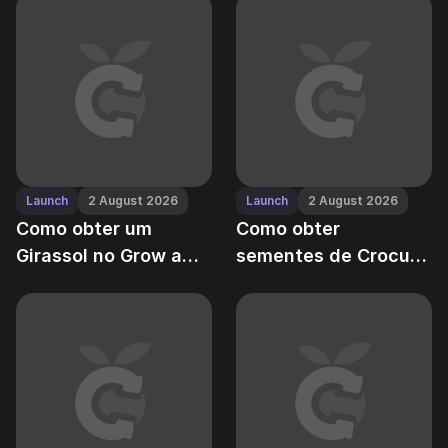
a rota da resina
do Grow a Garden
antiga
Launch
2 August 2026
Launch
2 August 2026
Como obter um
Como obter
Girassol no Grow a
sementes de Crocus
Garden sem gastar
durante o evento de
Robux
outono no Grow a
Garden