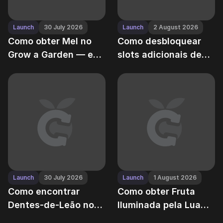
Launch
30 July 2026
Launch
2 August 2026
Como obter Mel no
Como desbloquear
Grow a Garden — e
slots adicionais de
turbo-carregar a
pets no Grow a
polinização
Garden — aumente
sua capacidade de
criaturas
Launch
30 July 2026
Launch
1 August 2026
Como encontrar
Como obter Fruta
Dentes-de-Leão nos
Iluminada pela Lua
biomas selvagens do
após a atualização