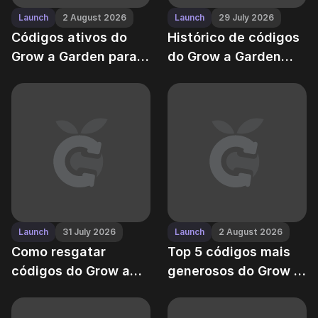
Launch
2 August 2026
Launch
29 July 2026
Códigos ativos do
Histórico de códigos
Grow a Garden para
do Grow a Garden
agosto 2025
(2023 – 2025): Cada
presente gratuito
que os
desenvolvedores já
lançaram
Launch
31 July 2026
Launch
2 August 2026
Como resgatar
Top 5 códigos mais
códigos do Grow a
generosos do Grow a
Garden — e por que
Garden de todos os
às vezes falham
tempos