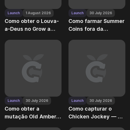
Launch
1 August 2026
Launch
30 July 2026
Como obter o Louva-
Como farmar Summer
a-Deus no Grow a
Coins fora da
Garden — e por que é
temporada de
uma central de
eventos no Grow a
mutação
Garden
Launch
30 July 2026
Launch
30 July 2026
Como obter a
Como capturar o
mutação Old Amber
Chicken Jockey — o
no Grow a Garden —
cavaleiro mais raro