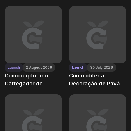
para irrigação
Manipulador — e por
passiva
que sua reputação
depende dele
Launch
2 August 2026
Launch
30 July 2026
Como capturar o
Como obter a
Carregador de
Decoração de Pavão
Caranguejo na praia
— e usar seu bônus
de reputação