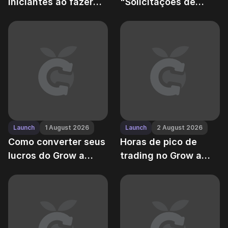
iniciantes ao fazer
"Solicitações de
trading de frutas
Comércio" no Grow a
Garden
Launch
1 August 2026
Launch
2 August 2026
Como converter seus
Horas de pico de
lucros do Grow a
trading no Grow a
Garden em Robux —
Garden — uma
caminhos legais vs
análise da atividade
atalhos proibidos
do servidor