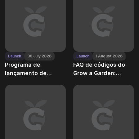
Launch
30 July 2026
Launch
1 August 2026
Programa de
FAQ de códigos do
lançamento de
Grow a Garden:
códigos do Grow a
limites, expiração e
Garden: quando
regras de uso duplo
esperar novos
cupons