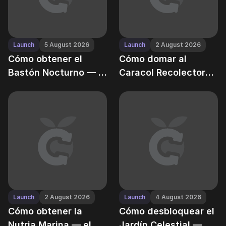
Launch
5 August 2026
Launch
2 August 2026
Cómo obtener el
Cómo domar al
Bastón Nocturno — la
Caracol Recolector
varita mágica de
en Grow a Garden —
jardinero de Grow a
tu aspiradora de
Garden
butín de baja
velocidad
Launch
2 August 2026
Launch
4 August 2026
Cómo obtener la
Cómo desbloquear el
Nutria Marina — el
Jardín Celestial — y