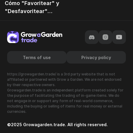
Cómo "Favoritear" y
"Desfavoritear"
frutas correctamente
Terms of use
Privacy policy
https://growagarden.trade/ is a 3rd party website that is not
affiliated or partnered with Grow a Garden. We are not endorsed
by their respective owners.
Growagarden.trade is an independent platform created solely for
the purpose of facilitating the trading of in-game items. We do
not engage in or support any form of real-world commerce,
including the buying or selling of items for real money or external
currencies.
©2025 Growagarden.trade. All rights reserved.