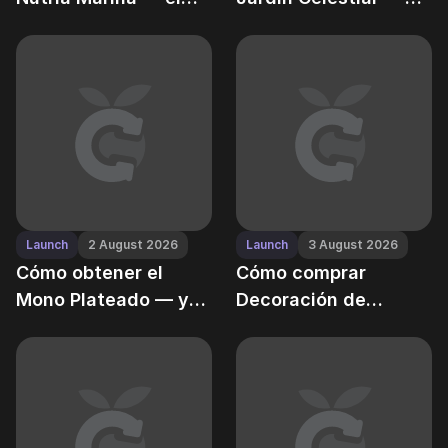
recolector acuático
todo lo que crece
de Grow a Garden
dentro
Launch
2 August 2026
Launch
3 August 2026
Cómo obtener el
Cómo comprar
Mono Plateado — y
Decoración de
aumentar las
Gnomos — y por qué
probabilidades de
alimenta toda la
botín raro en Grow a
economía de frutas
Garden