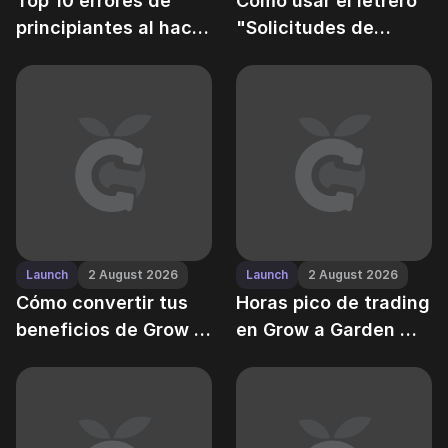
Top 10 errores de
Cómo usar el letrero
principiantes al hacer
"Solicitudes de
trading de frutas
Comercio" en Grow a
Garden
Launch
2 August 2026
Launch
2 August 2026
Cómo convertir tus
Horas pico de trading
beneficios de Grow a
en Grow a Garden —
Garden en Robux —
un desglose de
caminos legales vs
actividad del
atajos prohibidos
servidor