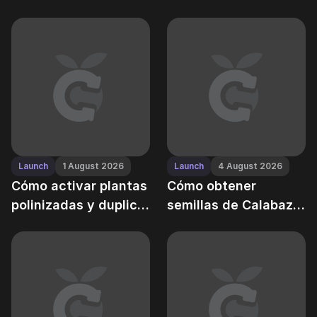
los biomas salvajes
después de la
de Grow a Garden
actualización
Midnight en Grow a
Garden
Launch
1 August 2026
Launch
4 August 2026
Cómo activar plantas
Cómo obtener
polinizadas y duplicar
semillas de Calabaza
tu cosecha en Grow a
en Grow a Garden —
Garden
Guía versión X.X.X