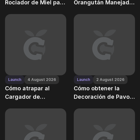
Rociador de Miel para
Orangután Manejador
riego pasivo
— y por qué tu
reputación depende
de él
Launch
4 August 2026
Launch
2 August 2026
Cómo atrapar al
Cómo obtener la
Cargador de
Decoración de Pavo
Cangrejo en la playa
Real — y usar su bono
de reputación