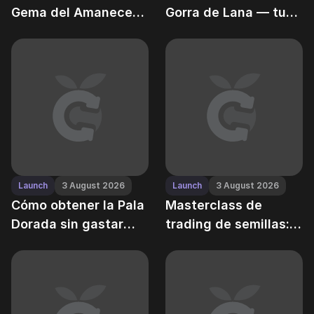
Gema del Amanecer
Gorra de Lana — tu
— y usar sus
potenciador personal
potenciadores
de velocidad de
crecimiento
Launch
3 August 2026
Launch
3 August 2026
Cómo obtener la Pala
Masterclass de
Dorada sin gastar
trading de semillas:
dinero real
del trueque de
apretón de manos a
subastas de alto
riesgo