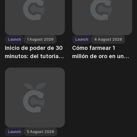
Launch
1 August 2026
Launch
4 August 2026
Inicio de poder de 30
Cómo farmear 1
minutos: del tutorial
millón de oro en un
al mid-game en Grow
día — sin
a Garden
potenciadores, sin
Robux
Launch
5 August 2026