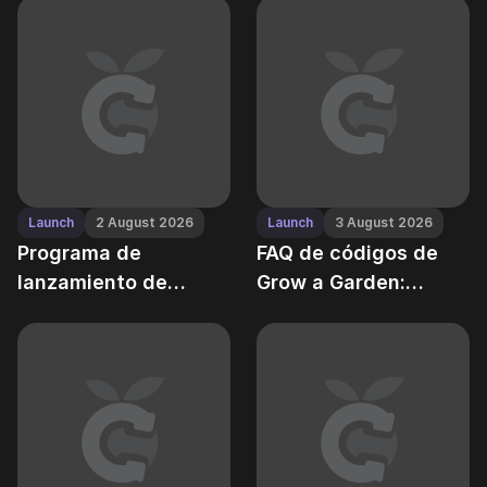
veces fallan
tiempos
Launch
2 August 2026
Launch
3 August 2026
Programa de
FAQ de códigos de
lanzamiento de
Grow a Garden:
códigos de Grow a
límites, expiración y
Garden: cuándo
reglas de doble uso
esperar nuevos
cupones