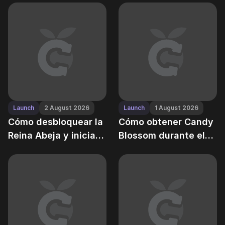
ubicaciones de
Guía "Renacimiento
huevos, tasas de
Celestial"
drop y costo real
Launch
2 August 2026
Launch
1 August 2026
Cómo desbloquear la
Cómo obtener Candy
Reina Abeja y iniciar
Blossom durante el
colmenas en Grow a
evento de verano en
Garden
Grow a Garden