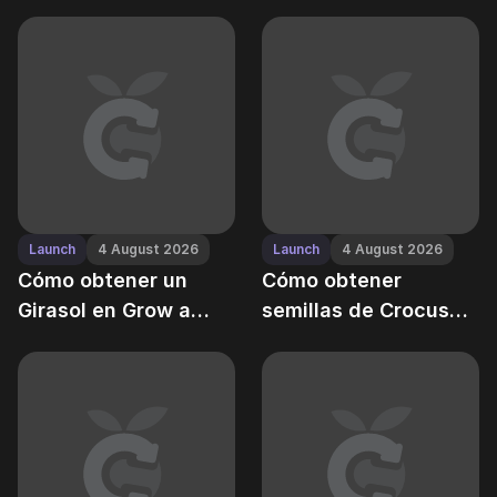
en Grow a Garden —
jinete más raro de
la ruta de resina
Grow a Garden
antigua
Launch
4 August 2026
Launch
4 August 2026
Cómo obtener un
Cómo obtener
Girasol en Grow a
semillas de Crocus
Garden sin gastar
durante el evento de
Robux
otoño en Grow a
Garden