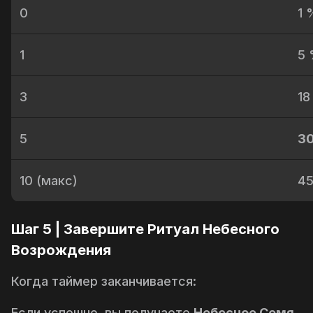
0
1 
1
5
3
18
5
3
10 (макс)
4
Шаг 5 | Завершите Ритуал Небесного
Возрождения
Когда таймер заканчивается:
Если успешно, вы получаете
Небесное Семя