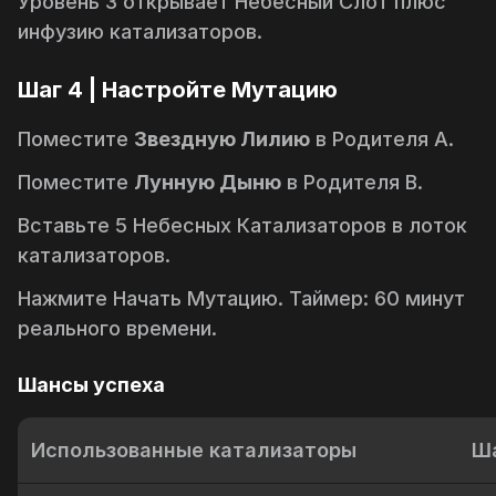
Уровень 3 открывает
Небесный Слот
плюс
инфузию катализаторов.
Шаг 4 | Настройте Мутацию
Поместите
Звездную Лилию
в Родителя A.
Поместите
Лунную Дыню
в Родителя B.
Вставьте 5 Небесных Катализаторов в лоток
катализаторов.
Нажмите
Начать Мутацию
. Таймер: 60 минут
реального времени.
Шансы успеха
Использованные катализаторы
Ш