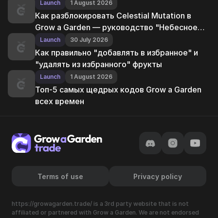
Launch
1 August 2026
Как разблокировать Celestial Mutation в
Grow a Garden — руководство "Небесное
возрождение"
Launch
30 July 2026
Как правильно "добавлять в избранное" и
"удалять из избранного" фрукты
Launch
1 August 2026
Топ-5 самых щедрых кодов Grow a Garden
всех времен
Terms of use
Privacy policy
https://growagarden.trade/ is a 3rd party website that is not
affiliated or partnered with Grow a Garden. We are not endorsed