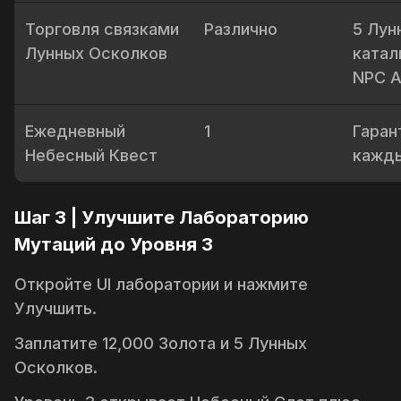
Торговля связками
Различно
5 Лун
Лунных Осколков
катал
NPC
А
Ежедневный
1
Гаран
Небесный Квест
кажды
Шаг 3 | Улучшите Лабораторию
Мутаций до Уровня 3
Откройте UI лаборатории и нажмите
Улучшить
.
Заплатите 12,000 Золота и 5 Лунных
Осколков.