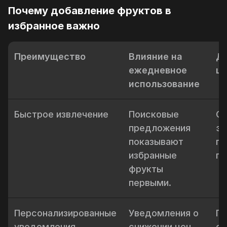
Почему добавление фруктов в
избранное важно
Преимущество
Влияние на
Д
ежедневное
це
использование
Быстрое извлечение
Поисковые
Со
предложения
эк
показывают
пр
избранные
по
фрукты
первыми.
Персонализированные
Уведомления о
По
уведомления
снижении цен
ск