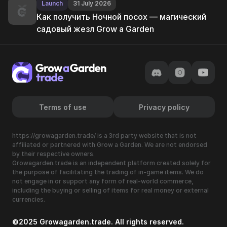
Launch
31 July 2026
Как получить Ночной посох — магический
садовый жезл Grow a Garden
Terms of use
Privacy policy
https://growagarden.trade/ is a 3rd party website that is not
affiliated or partnered with Grow a Garden. We are not endorsed
by their respective owners.
Growagarden.trade is an independent platform created solely for
the purpose of facilitating the trading of in-game items. We do
not engage in or support any form of real-world commerce,
including the buying or selling of items for real money or external
currencies.
©2025 Growagarden.trade. All rights reserved.