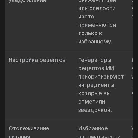
или спелости
ми
часто
от
применяются
только к
избранному.
Настройка рецептов
Генераторы
Да
рецептов ИИ
вы
приоритизируют
уд
ингредиенты,
пл
которые вы
ед
отметили
звездочкой.
Отслеживание
Избранное
Ул
питания
автоматически
от