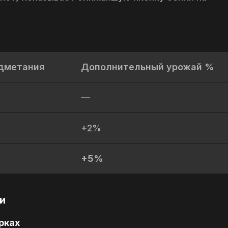
дметания
Дополнительный урожай %
—
+2%
+5%
и
рках