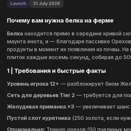
Launch
31 July 2026
Почему вам нужна белка на ферме
Белка
находится прямо в середине кривой си
маунта енота, и — благодаря пассивке
Орехов
продукты в момент их появления из почвы. На
плиток каждые восемь секунд, собирая до 500
1 | Требования и быстрые факты
Уровень игрока 12+
— разблокирует биом
Жел
Сеть для деревьев Tier 2
— требуется для по
Желудевая приманка ×3
— увеличивает шанс 
Пустой слот курятника
(250 золота, если нуж
Опционально:
Трекер орехов
(50 пчелиных мо