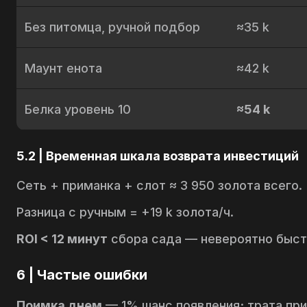
Без питомца, ручной подбор
≈35 k
Маунт енота
≈42 k
Белка уровень 10
≈54 k
5.2 | Временная шкала возврата инвестиций
Сеть + приманка + слот ≈ 3 950 золота всего.
Разница с ручным = +19 k золота/ч.
ROI < 12 минут
сбора сада — невероятно быст
6 | Частые ошибки
Поимка днем
— 1% шанс появления; трата при