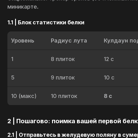
миникарте.
1.1 | Блок статистики белки
Уровень
Радиус лута
Кулдаун по
1
8 плиток
12 с
5
9 плиток
10 с
10 (макс)
10 плиток
8 с
2 | Пошагово: поимка вашей первой белк
2.1 | Отправьтесь в желудевую поляну в суме