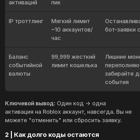
активаций
пик
IP троттлинг
Мягкий лимит
Останавлив
~10 аккаунтов/
бот-заявки с
час
Баланс
99,999 жесткий
Лишние мон
событийной
лимит кошелька
переполняют
валюты
забирайте д
события
Ключевой вывод:
Один код → одна
активация на Roblox аккаунт, навсегда. Вы не
можете "отменить" или сбросить заявку.
2 | Как долго коды остаются