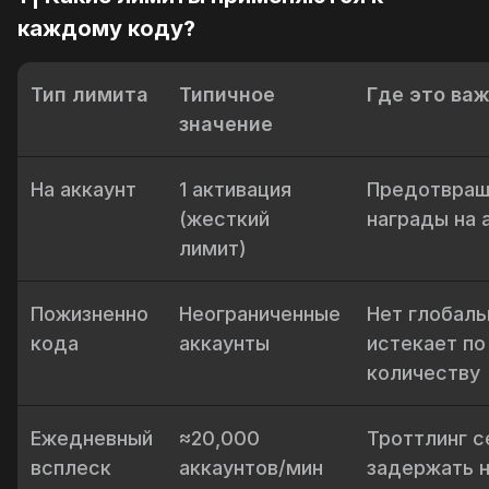
каждому коду?
Тип лимита
Типичное
Где это ва
значение
На аккаунт
1 активация
Предотвращ
(жесткий
награды на 
лимит)
Пожизненно
Неограниченные
Нет глобаль
кода
аккаунты
истекает по
количеству
Ежедневный
≈20,000
Троттлинг 
всплеск
аккаунтов/мин
задержать 