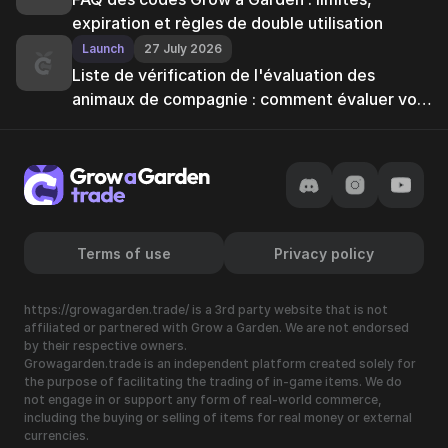
expiration et règles de double utilisation
Launch
27 July 2026
Liste de vérification de l'évaluation des
animaux de compagnie : comment évaluer vos
animaux de compagnie de manière équitable
Terms of use
Privacy policy
https://growagarden.trade/ is a 3rd party website that is not
affiliated or partnered with Grow a Garden. We are not endorsed
by their respective owners.
Growagarden.trade is an independent platform created solely for
the purpose of facilitating the trading of in-game items. We do
not engage in or support any form of real-world commerce,
including the buying or selling of items for real money or external
currencies.