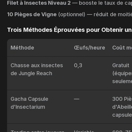
Filet à Insectes Niveau 2
— booste le taux de cap
10 Pièges de Vigne
(optionnel) — réduit de moiti
Trois Méthodes Éprouvées pour Obtenir u
Méthode
Œufs/heure
Coût m
Chasse aux insectes
0,3
Gratuit
de Jungle Reach
(équip
seulem
Gacha Capsule
—
300 Pi
d'Insectarium
d'Abeill
capsule