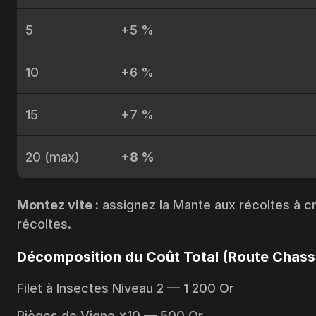
5
+5 %
10
+6 %
15
+7 %
20 (max)
+8 %
Montez vite :
assignez la Mante aux récoltes à cr
récoltes.
Décomposition du Coût Total (Route Chasseu
Filet à Insectes Niveau 2 — 1 200 Or
Pièges de Vigne ×10 — 500 Or