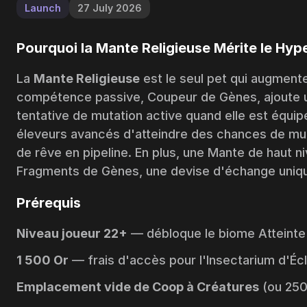
Launch
27 July 2026
Pourquoi la Mante Religieuse Mérite le Hyp
La
Mante Religieuse
est le seul pet qui augment
compétence passive,
Coupeur de Gènes
, ajoute
tentative de mutation active quand elle est équi
éleveurs avancés d'atteindre des chances de mut
de rêve en pipeline. En plus, une Mante de haut 
Fragments de Gènes
, une devise d'échange uniq
Prérequis
Niveau joueur 22+
— débloque le biome
Atteinte
1 500 Or
— frais d'accès pour l'
Insectarium d'Éc
Emplacement vide de Coop à Créatures
(ou 250