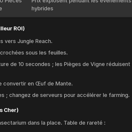
0 Pièces
Prix explosent pendant les événements
e
hybrides
lleur ROI)
us vers
Jungle Reach
.
ccrochées sous les feuilles.
ure de 10 secondes ; les Pièges de Vigne réduisent 
 convertir en Œuf de Mante.
s ; changez de serveurs pour accélérer le farming.
s Cher)
nsectarium
dans la place. Table de rareté :